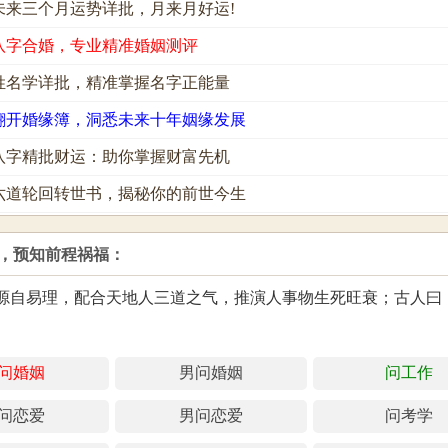
因之难免招来麻烦，先天具有天赋精力可克服万重难关。
未来三个月运势详批，月来月好运!
怨分明的人，个性急，也很好奇，喜怒哀乐全写在脸上，
八字合婚，专业精准婚姻测评
自己的好意常被误解，心生兀卒。
姓名学详批，精准掌握名字正能量
翻开婚缘簿，洞悉未来十年姻缘发展
分 85 分：先稳再攻 始终如一
不拔的恆心和毅力，能贯彻意志成就愿望。但有时坚持己
八字精批财运：助你掌握财富先机
。
六道轮回转世书，揭秘你的前世今生
志力和耐力，看来精力旺盛不服输，总是能突破重重难关
此数，大都少年早发；是一个宁为鸡首不为牛后之人，希
，预知前程祸福：
。
源自易理，配合天地人三道之气，推演人事物生死旺衰；古人曰
成功，但也容易骄傲自满、自大，而引人反感而招来烦脑
。
得分 50 分：有财无运 情关难过
问婚姻
男问婚姻
问工作
想高，但容易失败，有时有志难伸，知音难寻，容易超越
问恋爱
男问恋爱
问考学
意志不很坚定，行动举止比较轻浮，是为孤苦无依之数，