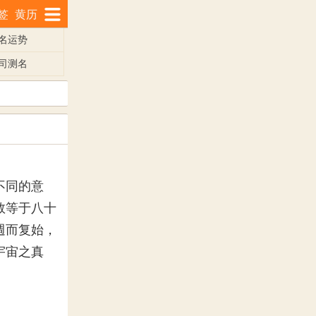
签
黄历
名运势
司测名
不同的意
数等于八十
週而复始，
宇宙之真