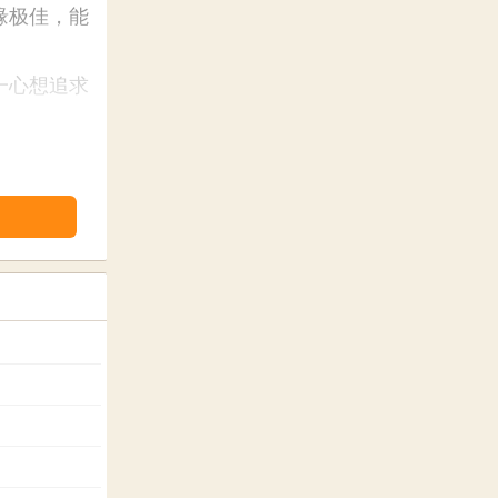
缘极佳，能
一心想追求
。
能平稳持
困顿潦倒。
属欢心喜
桃花多，婚
和，处事欠