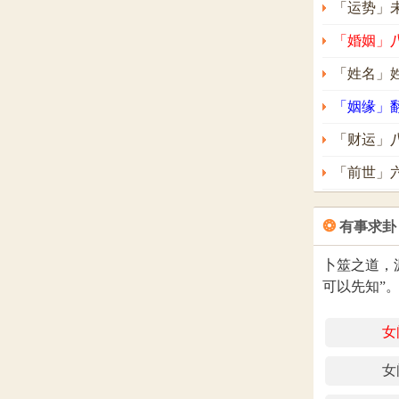
缺圆融，
「运势」
是一个恩
「婚姻」
谐，有时
「姓名」
「姻缘」
○ 八数 得
具有坚忍
「财运」
迷失方向
「前世」
具超强意
功，拥有
❂
有事求卦
施展抱负
卜筮之道，
一生容易
可以先知”
╳ 九数 
女
一生虽理
女
于社会。