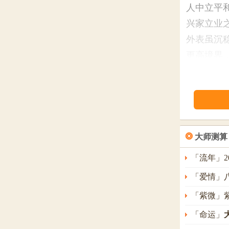
人中立平
兴家立业
外表虽沉
更高境界
○ 六数 得
为人豪爽
重，可享
一生平顺
❂
大师测算
爱；较爱
「流年」2
后常有应
「爱情」
「紫微」
○七数 得
个性刚毅
「命运」