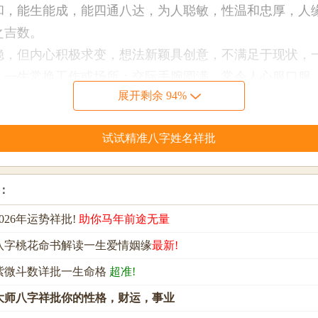
和，能生能成，能四通八达，为人聪敏，性温和忠厚，人
之吉数。
稳，但内心积极求变，想法新颖具创意，不满足于现状，
，一生常换工作或场所；交际手腕圆满，常令人心服口服
展开剩余 94%
分 80 分：择善奉行 立志奋发
试试精准八字姓名祥批
，花钱较无节制，此数之人聪慧，兼具有美德之性格，若
和乐长寿，不然则容易乐极生悲，反为不利，但不至于会
，容易享有祖上馀荫，具长官风范，愿提携后进，深得部
：
面子，用钱较浪费，但在社会上，容易享有高声望。看来
026年运势祥批!
助你马年前途无量
酬，宜节制。
八字桃花命书解读一生爱情姻缘
最新!
紫微斗数详批一生命格
超准!
分 80 分：精力旺盛 刚强不屈
独立，阳气过盛，为人性情刚硬，锋芒太露，容易与人不
大师八字祥批你的性格，财运，事业