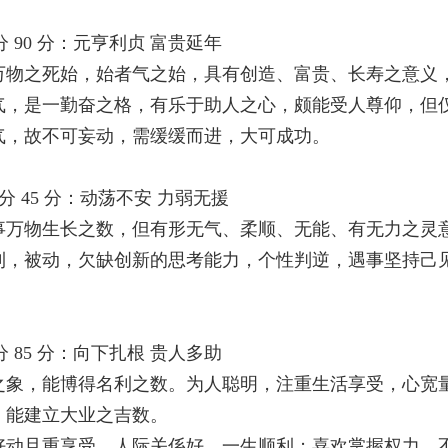
分 90 分：元亨利贞 富贵延年
万物之死始，始者气之始，具有创造、富贵、长寿之意义
气，是一勤奋之格，有乐于助人之心，颇能受人尊仰，但
气，故不可妄动，需缓缓而进，大可成功。
得分 45 分：动荡不安 力弱无援
事万物生长之数，但有形无气、柔顺、无能、有无力之灵
利，被动，欠缺创新的思考能力，个性判逆，遇事坚持己
分 85 分：向下扎根 贵人多助
之象，能博得名利之数。为人聪明，注重生活享受，心宽
，能建立大业之吉数。
好动且重享受，人际关係好，一生顺利；喜欢掌握权力，