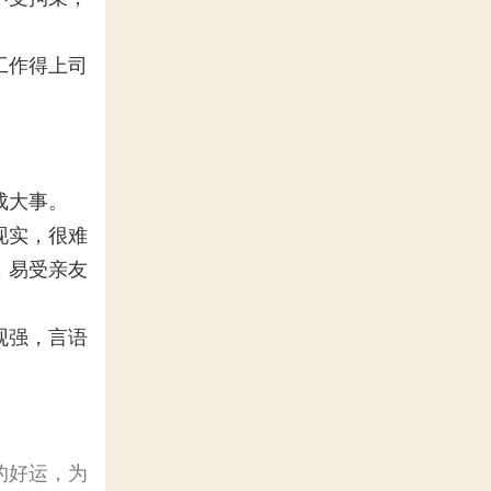
工作得上司
成大事。
现实，很难
，易受亲友
观强，言语
的好运，为