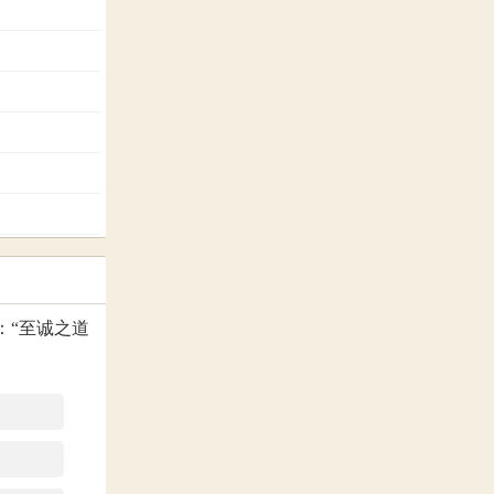
人际较不和
意，却容易
，获致成
望自己当家
：“至诚之道
。
现实不易容
一生恋爱