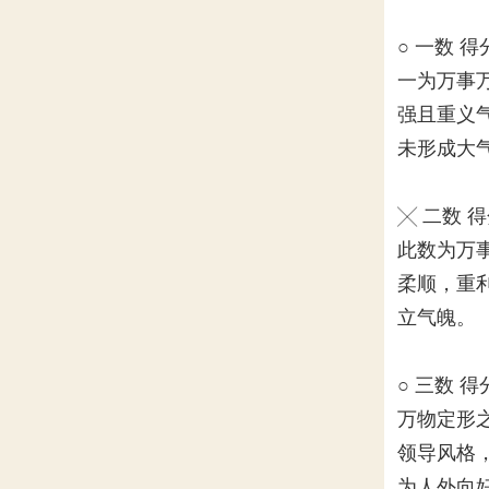
○ 一数 得
一为万事
强且重义
未形成大
╳ 二数 
此数为万
柔顺，重
立气魄。
○ 三数 得
万物定形
领导风格
为人外向