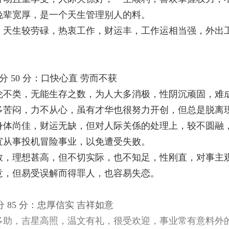
晚辈宽厚，是一个天生管理别人的料。
，天生较劳碌，热衷工作，财运丰，工作运相当强，外出
得分 50 分：口快心直 劳而不获
伦不类，无能生存之数，为人大多消极，性阴沉顽固，难
多苦闷，力不从心，虽有才华也很努力开创，但总是脱离
身体尚佳，财运无缺，但对人际关係的处理上，较不圆融
宜从事投机冒险事业，以免遭受失败。
数，理想甚高，但不切实际，也不知足，性刚直，对事主
意，但易受误解而得罪人，也容易失恋。
分 85 分：忠厚信实 吉祥如意
多助，吉星高照，温文有礼，很受欢迎，事业常有意料外