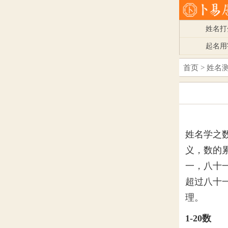
姓名打
起名用
首页
>
姓名
姓名学之
义，数的
一，八十
超过八十
理。
1-20数