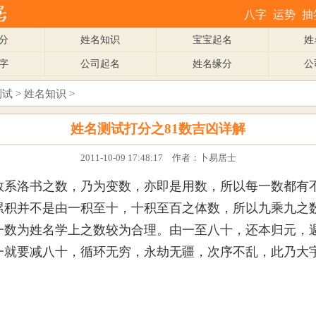
八字
运势
抽
分
姓名知识
宝宝起名
姓
字
公司起名
姓名缘分
公
测试
>
姓名知识
>
姓名测试打分之81数吉凶详解
2011-10-09 17:48:17 作者：卜易居士
数系洛书之数，乃为变数，亦即是用数，所以每一数都有
累积并不是由一积至十，十积至百之体数，所以九乘九之
一数为姓名学上之数较为合理。由一至八十，还本归元，
一就要减八十，循环无穷，永劫无疆，次序不乱，此乃大