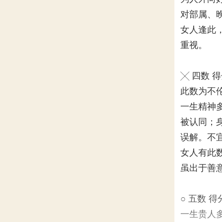
对部属、
女人逢此
重视。
╳ 四数 
此数为不
一生精神
被认同；
误解。不
女人有此
虽出于善
○ 五数 得
一生贵人