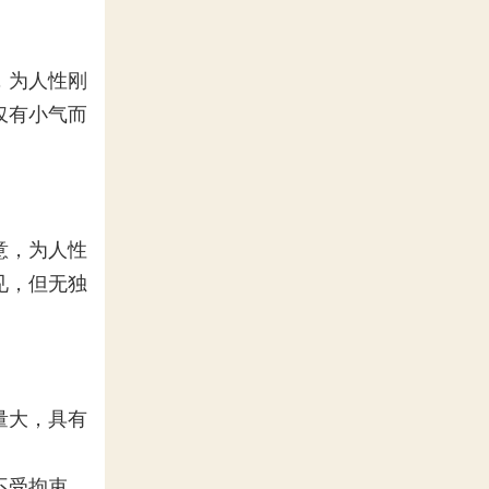
，为人性刚
仅有小气而
意，为人性
见，但无独
量大，具有
不受拘束，