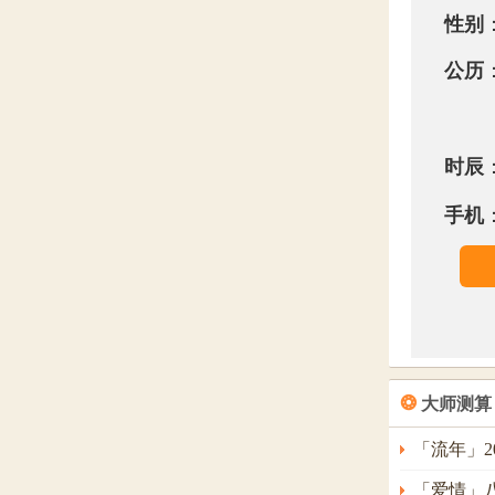
性别
公历
时辰
手机
❂
大师测算
「流年」2
「爱情」