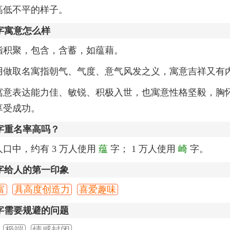
高低不平的样子。
字寓意怎么样
指积聚，包含，含蓄，如蕴藉。
用做取名寓指朝气、气度、意气风发之义，寓意吉祥又有
寓意表达能力佳、敏锐、积极入世，也寓意性格坚毅，胸
享受成功。
字重名率高吗？
口中，约有 3 万人使用
蕴
字； 1 万人使用
崎
字。
字给人的第一印象
富
具高度创造力
喜爱趣味
字需要规避的问题
极端
情感封闭