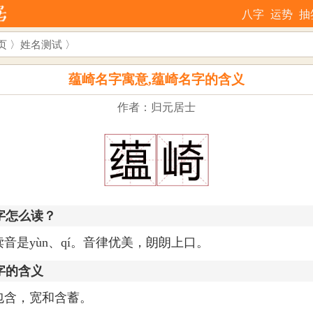
八字
运势
抽
页
〉
姓名测试
〉
蕴崎名字寓意,蕴崎名字的含义
作者：归元居士
字怎么读？
读音是yùn、qí。音律优美，朗朗上口。
字的含义
包含，宽和含蓄。