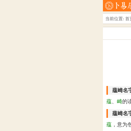
当前位置:
首
蕴崎名
蕴
、
崎
的
蕴崎名
蕴
，意为