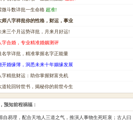
紫微斗数详批一生命格
超准!
大师八字祥批你的性格，财运，事业
未来三个月运势详批，月来月好运!
八字合婚，专业精准婚姻测评
姓名学详批，精准掌握名字正能量
翻开婚缘簿，洞悉未来十年姻缘发展
八字精批财运：助你掌握财富先机
六道轮回转世书，揭秘你的前世今生
，预知前程祸福：
源自易理，配合天地人三道之气，推演人事物生死旺衰；古人曰
。