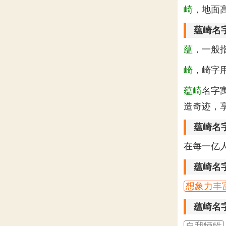
崎
，地面
蕴崎名
蕴
，一般
崎
，崎字
蕴崎
名字
造奇迹，
蕴崎名
在每一亿人
蕴崎名
想象力丰
蕴崎名
自我牺牲