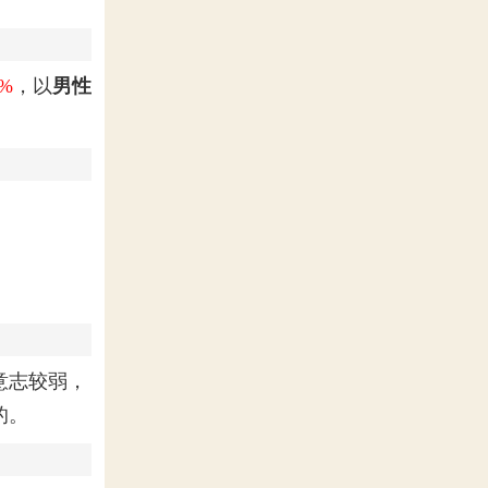
2%
，以
男性
意志较弱，
的。