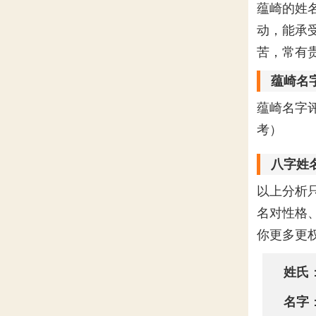
蕴崎的姓
动，能承
苦，常有
蕴崎名
蕴崎名字
考）
八字姓
以上分析
名对性格
你更多更
姓氏
名字