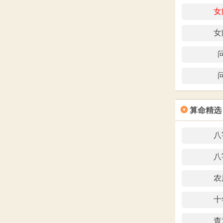
女
女
❂
算命精选
八
八
农
十
查