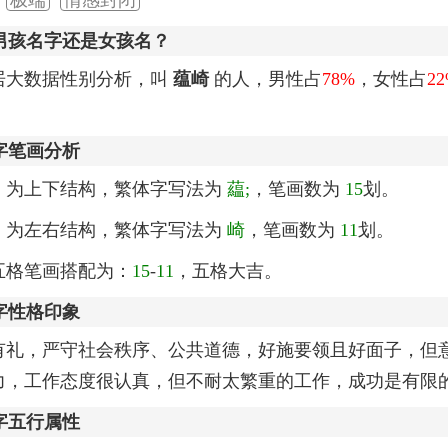
男孩名字还是女孩名？
居大数据性别分析，叫
蕴崎
的人，男性占
78%
，女性占
2
字笔画分析
，为上下结构，繁体字写法为
藴;
，笔画数为
15
划。
，为左右结构，繁体字写法为
崎
，笔画数为
11
划。
五格笔画搭配为：
15
-
11
，五格大吉。
字性格印象
有礼，严守社会秩序、公共道德，好施要领且好面子，但
力，工作态度很认真，但不耐太繁重的工作，成功是有限
字五行属性