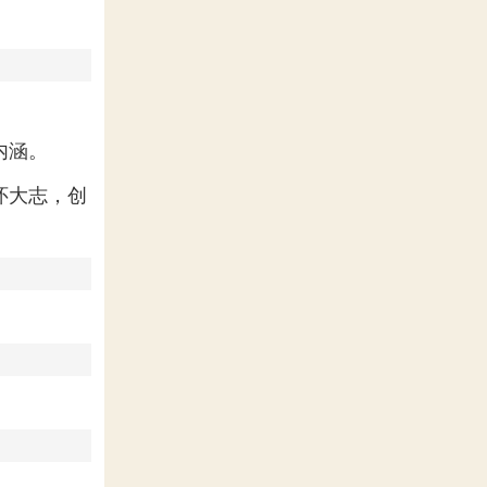
内涵。
怀大志，创