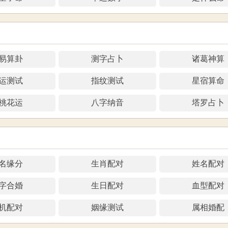
易算卦
测字占卜
诸葛神算
运测试
指纹测试
星宿算命
桃花运
八字纳音
塔罗占卜
名缘分
生肖配对
姓名配对
字合婚
生日配对
血型配对
机配对
姻缘测试
属相婚配