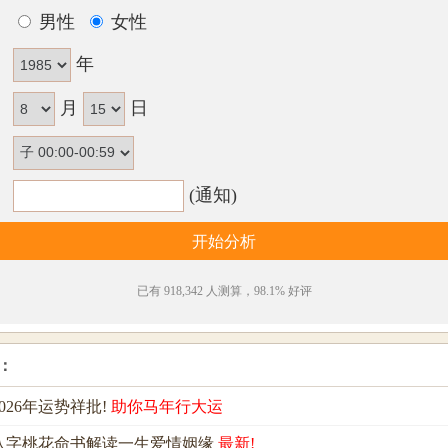
：
男性
女性
：
年
月
日
：
：
(通知)
已有 918,342 人测算，98.1% 好评
：
026年运势祥批!
助你马年行大运
八字桃花命书解读一生爱情姻缘
最新!