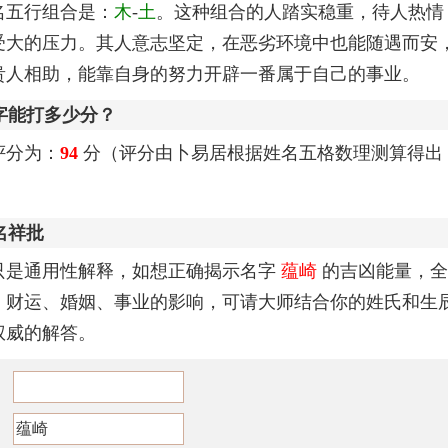
名五行组合是：
木
-
土
。这种组合的人踏实稳重，待人热情
受大的压力。其人意志坚定，在恶劣环境中也能随遇而安
贵人相助，能靠自身的努力开辟一番属于自己的事业。
字能打多少分？
评分为：
94
分（评分由卜易居根据姓名五格数理测算得出
名祥批
只是通用性解释，如想正确揭示名字
蕴崎
的吉凶能量，全
、财运、婚姻、事业的影响，可请大师结合你的姓氏和生
权威的解答。
：
：