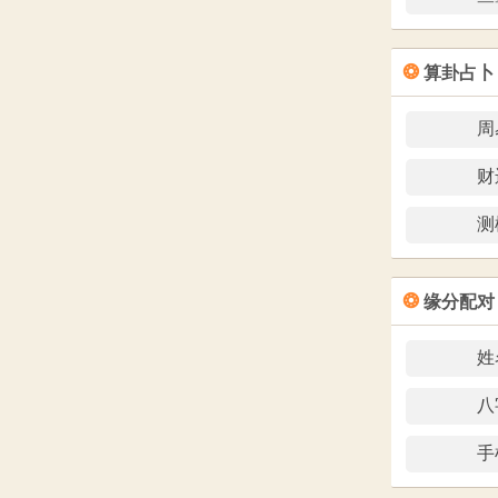
❂
算卦占卜
周
财
测
❂
缘分配对
姓
八
手