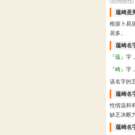
蕴崎是
根据卜易
居多。
蕴崎名
『蕴』
字
『崎』
字
该名字的
蕴崎名
性情温和
缺乏决断
蕴崎名