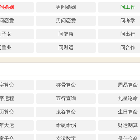
问婚姻
男问婚姻
问工作
问恋爱
男问恋爱
问考学
问子女
问健康
问出行
问置业
问财运
问合作
字算命
称骨算命
周易算命
字运程
五行查询
九星论命
历算命
鬼谷算命
生日算命
年大运
命硬命弱
财运测算
童子命
幸运数字
是什么命