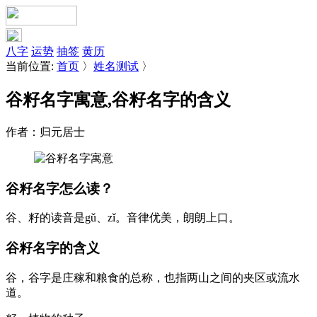
八字
运势
抽签
黄历
当前位置:
首页
〉
姓名测试
〉
谷籽名字寓意,谷籽名字的含义
作者：归元居士
谷籽名字怎么读？
谷
、
籽
的读音是gǔ、zǐ。音律优美，朗朗上口。
谷籽名字的含义
谷
，谷字是庄稼和粮食的总称，也指两山之间的夹区或流水
道。