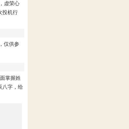
，虚荣心
欢投机行
，仅供参
面掌握姓
辰八字，给