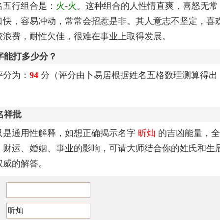
名五行组合是：
火
-
火
。这种组合的人性情直爽，喜怒无常
口快，容易冲动，常常会招惹是非。其人意志不坚定，喜
较浪费，耐性欠佳，很难在事业上取得发展。
字能打多少分？
评分为：
94
分（评分由卜易居根据姓名五格数理测算得出
名祥批
只是通用性解释，如想正确揭示名字
昕灿
的吉凶能量，全
、财运、婚姻、事业的影响，可请大师结合你的姓氏和生
权威的解答。
：
：