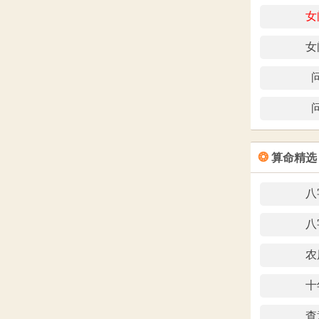
女
女
❂
算命精选
八
八
农
十
查