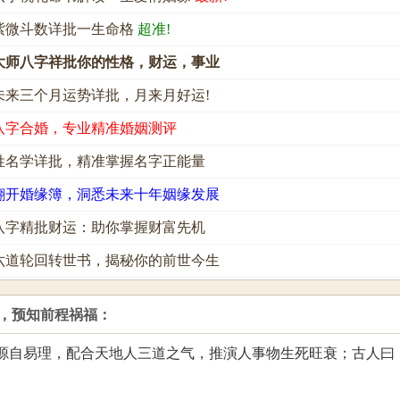
紫微斗数详批一生命格
超准!
大师八字祥批你的性格，财运，事业
未来三个月运势详批，月来月好运!
八字合婚，专业精准婚姻测评
姓名学详批，精准掌握名字正能量
翻开婚缘簿，洞悉未来十年姻缘发展
八字精批财运：助你掌握财富先机
六道轮回转世书，揭秘你的前世今生
，预知前程祸福：
源自易理，配合天地人三道之气，推演人事物生死旺衰；古人曰
。