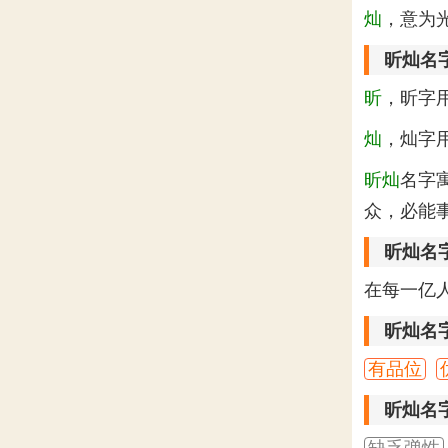
灿
，意为
昕灿名
昕
，昕字
灿
，灿字
昕灿
名字
众，必能
昕灿名
在每一亿人
昕灿名
有品位
昕灿名
缺乏弹性