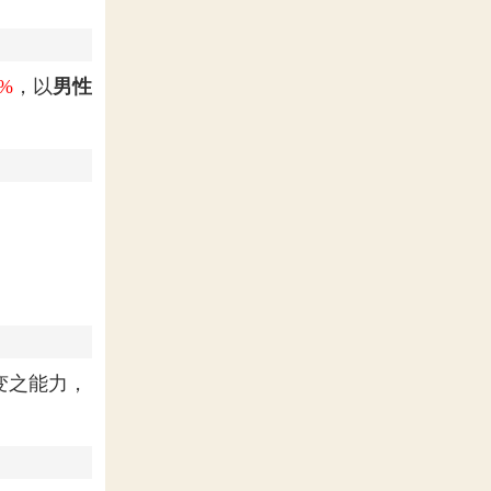
4%
，以
男性
变之能力，