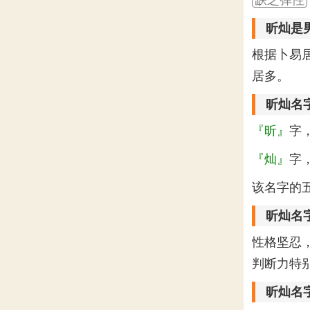
昕灿是
根据卜易
居多。
昕灿名
『昕』
字
『灿』
字
该名字的
昕灿名
性格坚忍
判断力特
昕灿名