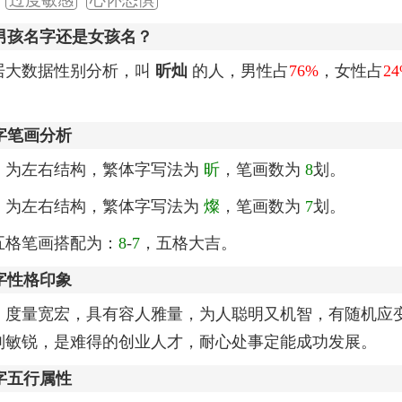
男孩名字还是女孩名？
居大数据性别分析，叫
昕灿
的人，男性占
76%
，女性占
2
字笔画分析
，为左右结构，繁体字写法为
昕
，笔画数为
8
划。
，为左右结构，繁体字写法为
燦
，笔画数为
7
划。
五格笔画搭配为：
8
-
7
，五格大吉。
字性格印象
，度量宽宏，具有容人雅量，为人聪明又机智，有随机应
别敏锐，是难得的创业人才，耐心处事定能成功发展。
字五行属性