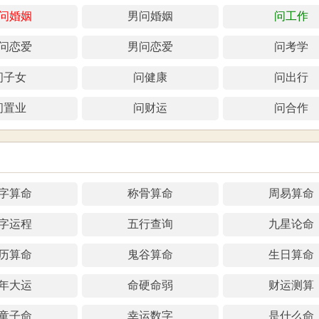
问婚姻
男问婚姻
问工作
问恋爱
男问恋爱
问考学
问子女
问健康
问出行
问置业
问财运
问合作
字算命
称骨算命
周易算命
字运程
五行查询
九星论命
历算命
鬼谷算命
生日算命
年大运
命硬命弱
财运测算
童子命
幸运数字
是什么命