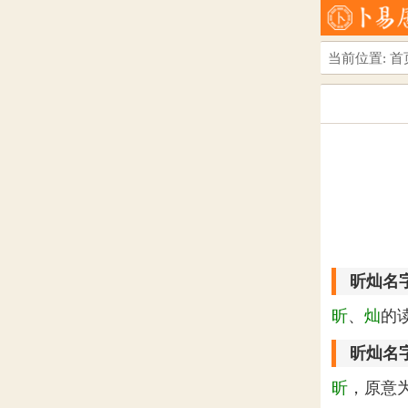
当前位置:
首
昕灿名
昕
、
灿
的
昕灿名
昕
，原意