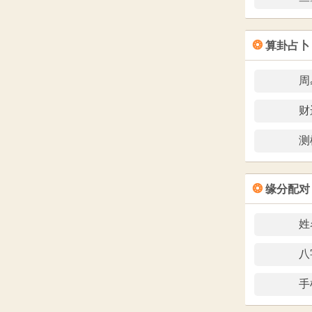
❂
算卦占卜
周
财
测
❂
缘分配对
姓
八
手