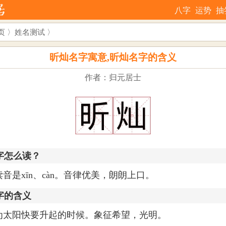
八字
运势
抽
页
〉
姓名测试
〉
昕灿名字寓意,昕灿名字的含义
作者：归元居士
字怎么读？
读音是xīn、càn。音律优美，朗朗上口。
字的含义
为太阳快要升起的时候。象征希望，光明。