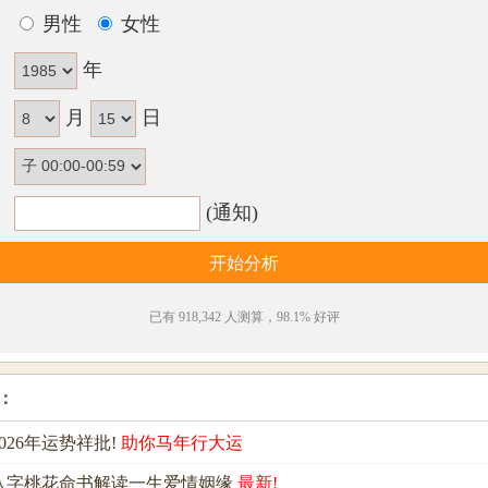
：
男性
女性
：
年
月
日
：
：
(通知)
已有 918,342 人测算，98.1% 好评
：
026年运势祥批!
助你马年行大运
八字桃花命书解读一生爱情姻缘
最新!