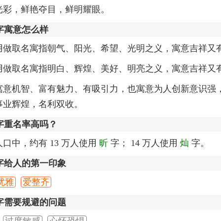
光彩，鲜艳夺目，鲜明耀眼。
字寓意怎么样
用做取名寓指朝气、阳光、希望、光明之义，寓意吉祥又
用做取名寓指明白、辉煌、美好、明亮之义，寓意吉祥又
寓意机智、富有魅力、有吸引力，也寓意为人创新意识强
事业辉煌，名利双收。
字重名率高吗？
口中，约有 13 万人使用
昕
字； 14 万人使用
灿
字。
字给人的第一印象
优雅
爱整齐
字需要规避的问题
过度敏感
心怀恐惧