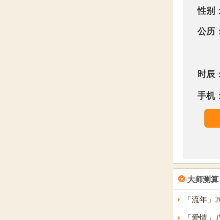
性别
公历
时辰
手机
❂
大师测算
「流年」2
「爱情」