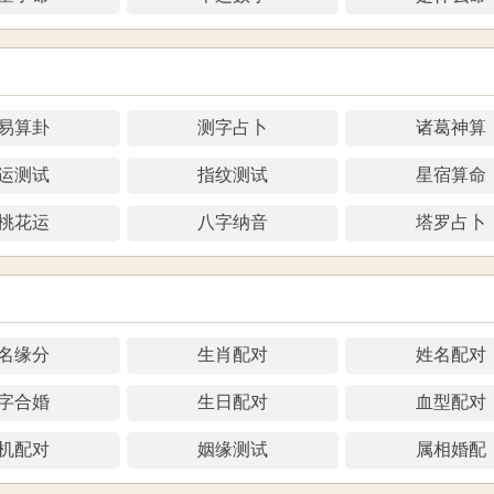
易算卦
测字占卜
诸葛神算
运测试
指纹测试
星宿算命
桃花运
八字纳音
塔罗占卜
名缘分
生肖配对
姓名配对
字合婚
生日配对
血型配对
机配对
姻缘测试
属相婚配