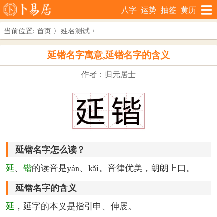
八字
运势
抽签
黄历
当前位置:
首页
〉
姓名测试
〉
延锴名字寓意,延锴名字的含义
作者：归元居士
延锴名字怎么读？
延
、
锴
的读音是yán、kǎi。音律优美，朗朗上口。
延锴名字的含义
延
，延字的本义是指引申、伸展。