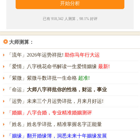
已有 918,342 人测算，98.1% 好评
❂
大师测算：
「流年」2026年运势祥批!
助你马年行大运
「爱情」八字桃花命书解读一生爱情姻缘
最新!
「紫微」紫微斗数详批一生命格
超准!
「命运」
大师八字祥批你的性格，财运，事业
「运势」未来三个月运势详批，月来月好运!
「婚姻」八字合婚，专业精准婚姻测评
「姓名」姓名学详批，精准掌握名字正能量
「姻缘」翻开婚缘簿，洞悉未来十年姻缘发展