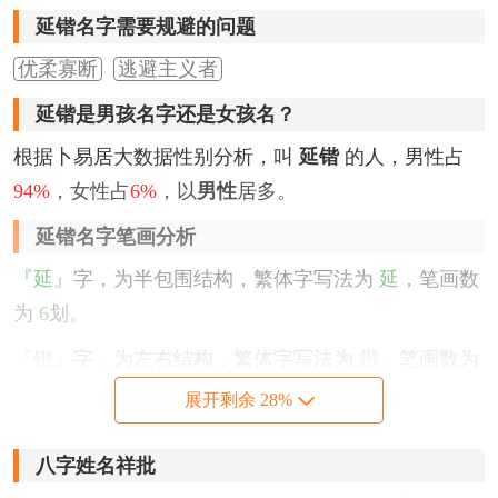
延锴名字需要规避的问题
优柔寡断
逃避主义者
延锴是男孩名字还是女孩名？
根据卜易居大数据性别分析，叫
延锴
的人，男性占
94%
，女性占
6%
，以
男性
居多。
延锴名字笔画分析
『延』
字，为半包围结构，繁体字写法为
延
，笔画数
为
6
划。
『锴』
字，为左右结构，繁体字写法为
鍇
，笔画数为
14
划。
展开剩余 28%
该名字的五格笔画搭配为：
6
-
14
，五格大吉。
八字姓名祥批
延锴名字性格印象