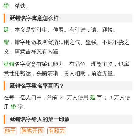
锴
，精铁。
延锴名字寓意怎么样
延
，本义是指引申、伸展。有引进，请、迎接。
锴
，锴字用做取名寓指阳刚之气、坚强、不屈不挠之
义，寓意吉祥又有内涵。
延锴
名字寓意有鉴识能力、有品位、理想主义，也寓
意性格豁达，头脑清晰，贵人相助，前途无量。
延锴名字重名率高吗？
在每一亿人口中，约有 21 万人使用
延
字； 3 万人使
用
锴
字。
延锴名字给人的第一印象
能干
胸襟开阔
有毅力