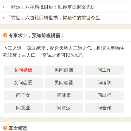
「财运」八字精批财运：助你掌握财富先机
「前世」六道轮回转世书，揭秘你的前世今生
❂
有事求卦，预知前程祸福：
卜筮之道，源自易理，配合天地人三道之气，推演人事物生
死旺衰；古人曰：“至诚之道可以先知”。
女问婚姻
男问婚姻
问工作
女问恋爱
男问恋爱
问考学
问子女
问健康
问出行
问置业
问财运
问合作
❂
算命精选