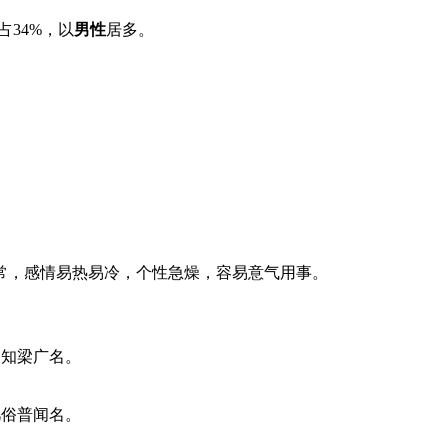
占
34%
，以
男性
居多。
常，感情易热易冷，个性急燥，容易意气用事。
不知梁广名。
凡
俗普闻名。