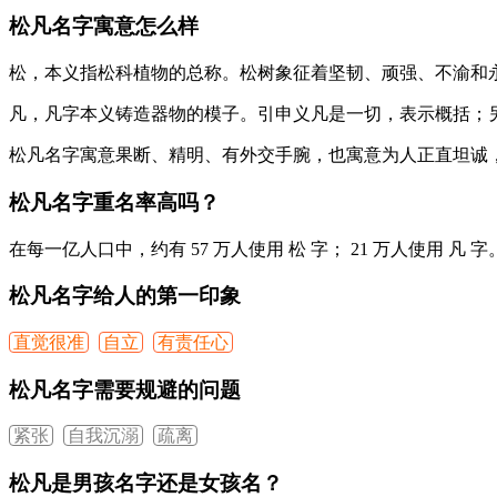
松凡名字寓意怎么样
松
，本义指松科植物的总称。松树象征着坚韧、顽强、不渝和
凡
，凡字本义铸造器物的模子。引申义凡是一切，表示概括；
松凡
名字寓意果断、精明、有外交手腕，也寓意为人正直坦诚
松凡名字重名率高吗？
在每一亿人口中，约有 57 万人使用
松
字； 21 万人使用
凡
字
松凡名字给人的第一印象
直觉很准
自立
有责任心
松凡名字需要规避的问题
紧张
自我沉溺
疏离
松凡是男孩名字还是女孩名？