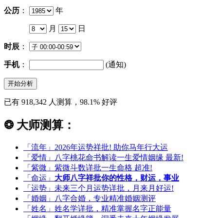
公历
：
年
月
日
时辰
：
手机
：
(通知)
已有 918,342 人测算，98.1% 好评
❂
大师测算：
「流年」2026年运势祥批!
助你马年行大运
「爱情」八字桃花命书解读一生爱情姻缘
最新!
「紫微」紫微斗数详批一生命格
超准!
「命运」
大师八字祥批你的性格，财运，事业
「运势」未来三个月运势详批，月来月好运!
「婚姻」八字合婚，专业精准婚姻测评
「姓名」姓名学详批，精准掌握名字正能量