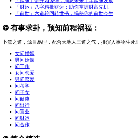
「姻缘」翻开婚缘簿，洞悉未来十年姻缘发展
「财运」八字精批财运：助你掌握财富先机
「前世」六道轮回转世书，揭秘你的前世今生
❂
有事求卦，预知前程祸福：
卜筮之道，源自易理，配合天地人三道之气，推演人事物生死旺
女问婚姻
男问婚姻
问工作
女问恋爱
男问恋爱
问考学
问子女
问健康
问出行
问置业
问财运
问合作