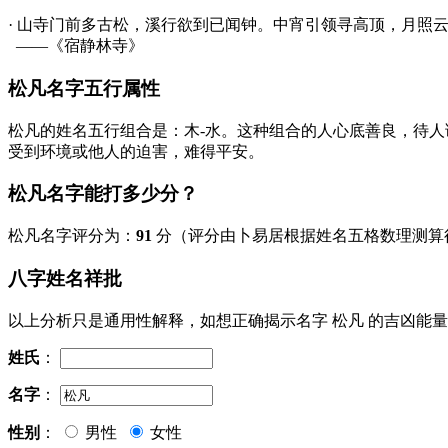
· 山寺门前多古
松
，溪行欲到已闻钟。中宵引领寻高顶，月照
——《宿静林寺》
松凡名字五行属性
松凡的姓名五行组合是：
木
-
水
。这种组合的人心底善良，待人
受到环境或他人的迫害，难得平安。
松凡名字能打多少分？
松凡名字评分为：
91
分（评分由卜易居根据姓名五格数理测算
八字姓名祥批
以上分析只是通用性解释，如想正确揭示名字
松凡
的吉凶能量
姓氏
：
名字
：
性别
：
男性
女性