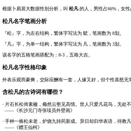
根据卜易居大数据性别分析，叫
松凡
的人，男性占
66%
，女性
松凡名字笔画分析
『松』
字，为左右结构，繁体字写法为
鬆
，笔画数为
8
划。
『凡』
字，为单一结构，繁体字写法为
凡
，笔画数为
3
划。
该名字的五格笔画搭配为：
8
-
3
，五格大吉。
松凡名字性格印象
外表乐观而豪爽，交际应酬有一套，人缘又好，但个性喜怒无
含松凡的古诗词有哪些？
· 片石长
松
倚素楹，翛然云壑见高情。世人只爱
凡
花鸟，无处
——《长沙元门寺张璪员外壁画》
· 手种一株
松
未老，炉烧九转药新成。异日却归华表语，待教
——《赠王仙柯》