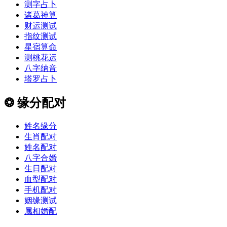
测字占卜
诸葛神算
财运测试
指纹测试
星宿算命
测桃花运
八字纳音
塔罗占卜
❂
缘分配对
姓名缘分
生肖配对
姓名配对
八字合婚
生日配对
血型配对
手机配对
姻缘测试
属相婚配