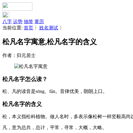
八字
运势
抽签
黄历
当前位置:
首页
〉
姓名测试
〉
松凡名字寓意,松凡名字的含义
作者：归元居士
松凡名字怎么读？
松
、
凡
的读音是sōng、fán。音律优美，朗朗上口。
松凡名字的含义
松
，本义指松科植物。做人名时，多表示像松树一样坚毅高尚
凡
，意为总共，总计，平常，寻常，大概，大略。