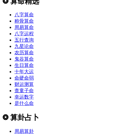
❂
算命精选
八字算命
称骨算命
周易算命
八字运程
五行查询
九星论命
农历算命
鬼谷算命
生日算命
十年大运
命硬命弱
财运测算
查童子命
幸运数字
是什么命
❂
算卦占卜
周易算卦